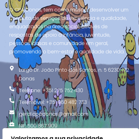
O CPA Donas, tem como missão, desenvolver um
conjunto de serviços de excelência e qualidade,
enquadrados na área social, através de
respostas de apoio à infância, juventude,
pessoas idosas e comunidade em geral,
promovendo o bem-estar e qualidade de vida.
Largo Dr. João Pinto dos Santos, n. 5 6230-172
Donas
Telefone: +351 275 752 430
Telemóvel: +351 960 482 733
geral.cpadonas@gmail.com
NIF: 500 867 909
Valorizamos a sua privacidade