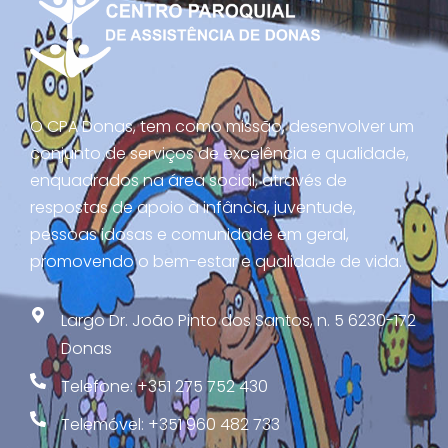
O CPA Donas, tem como missão, desenvolver um
conjunto de serviços de excelência e qualidade,
enquadrados na área social, através de
respostas de apoio à infância, juventude,
pessoas idosas e comunidade em geral,
promovendo o bem-estar e qualidade de vida.
Largo Dr. João Pinto dos Santos, n. 5 6230-172
Donas
Telefone: +351 275 752 430
Telemóvel: +351 960 482 733