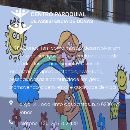
O CPA Donas, tem como missão, desenvolver um
conjunto de serviços de excelência e qualidade,
enquadrados na área social, através de
respostas de apoio à infância, juventude,
pessoas idosas e comunidade em geral,
promovendo o bem-estar e qualidade de vida.
Largo Dr. João Pinto dos Santos, n. 5 6230-172
Donas
Telefone: +351 275 752 430